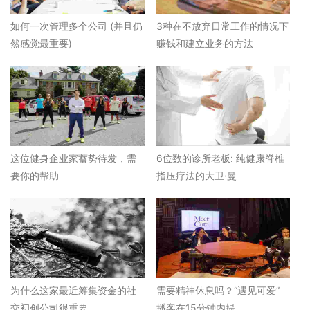
如何一次管理多个公司 (并且仍
3种在不放弃日常工作的情况下
然感觉最重要)
赚钱和建立业务的方法
这位健身企业家蓄势待发，需
6位数的诊所老板: 纯健康脊椎
要你的帮助
指压疗法的大卫·曼
为什么这家最近筹集资金的社
需要精神休息吗？“遇见可爱”
交初创公司很重要
播客在15分钟内提