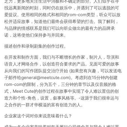
乏力，更多地关注生活中消极和不确定的部分。人们似乎在寻
找远离新闻的时刻，同时仍在娱乐中，并遇到了可以逃脱的可
爱提议。使用相同的格式和相同的rom-com类型，听众可以放
松并适应故事，知道他们最终会获得希望的打击。我了解到，
与品牌的情感联系是我们可以向听众做出的最有力的品牌承
诺，这将使他们保持参与并回来。
描述创作和录制剧集的创作过程。
在开发和制作方面，我们与不断增长的作家，制片人，导演和
语音人才网络合作，以创造符合要求的产品。见面可爱的故事
从向我们的写作团队提交治疗开始 (如果您有兴趣，可以发送电
子邮件给
general@meetcute.com
)。考虑到在15分钟内创建
rom-com的限制，分为五个，三分钟的章节以及仅音频的格
式，Meet Cute的创作过程在故事中实现了令人难以置信的创
造力和个性-角色，设置，叙事风格等。-这源于我们很幸运与
之合作的一群才华横溢的富有创造力的人。
企业家这个词对你来说意味着什么？
成为一名企业家意味着对每天履行公司使命并与我令人难以置