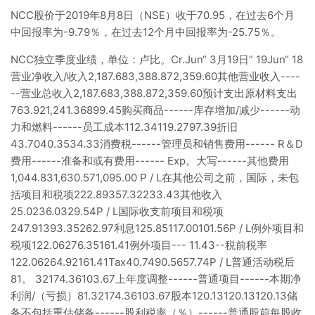
NCC股价于2019年8月8日（NSE）收于70.95，在过去6个月
中回报率为-9.79％，在过去12个月中回报率为-25.75％。
NCC独立季度业绩，单位：卢比。Cr.Jun“ 3月19日” 19Jun“ 18
营业净收入/收入2,187.683,388.872,359.60其他营业收入----
--营业总收入2,187.683,388.872,359.60预计支出原材料支出
763.921,241.36899.45购买商品------库存增加/减少------动
力和燃料------员工成本112.34119.2797.39折旧
43.7040.3534.33消费税------管理员和销售费用------ R＆D
费用------准备和或有费用------ Exp。大写------其他费用
1,044.831,630.571,095.00 P / L在其他公司之前，国际，未包
括项目和税项222.89357.32233.43其他收入
25.0236.0329.54P / L国际收支前项目和税项
247.91393.35262.97利息125.85117.00101.56P / L例外项目和
税项122.06276.35161.41例外项目--- 11.43--税前税率
122.06264.92161.41Tax40.7490.5657.74P / L普通活动税后
81。 32174.36103.67上年度调整------普通项目------本期净
利润/（亏损）81.32174.36103.67股本120.13120.13120.13储
备不包括重估储备------股利税率（％）------普通股前每股收