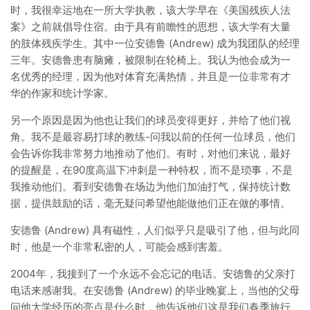
时，我很幸运地在一所大学执教，该大学早在《美国残疾人法
案》之前就倡导住宿。由于具有前瞻性的思想，该大学有大量
的肢体残疾学生。其中一位安德鲁 (Andrew) 成为我团队的经理
三年。安德鲁患有脑瘫，被限制在轮椅上。我认为他会成为一
名优秀的经理，因为他对体育充满热情，并且是一位非常有才
华的作家和统计学家。
另一个原因是因为他也让我们的球员变得更好，并给了他们视
角。我不是最容易打球的教练-问我以前的任何一位球员，他们
会告诉你我非常努力地推动了他们。有时，对他们来说，最好
的提醒是，在90度高温下冲刺是一种特权，而不是琐事，不是
我推动他们。看到安德鲁在场边为他们加油打气，保持统计数
据，提供鼓励的话，毫无疑问希望他能做他们正在做的事情。
安德鲁 (Andrew) 具有磁性，人们似乎只是吸引了他，但与此同
时，他是一个非常私密的人，可能会感到害羞。
2004年，我接到了一个永远不会忘记的电话。安德鲁的父亲打
电话来感谢我。在安德鲁 (Andrew) 的毕业晚宴上，当他的父母
问他大学经历的亮点是什么时，他告诉他们这是我们春季旅行